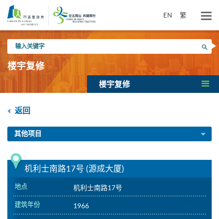
跳
到
EN
繁
主
要
输
内
搜寻
入
容
关
楼宇复修
键
字
楼宇复修
返回
其他项目
机利士南路17号 (源成大厦)
地点
机利士南路17号
建筑年份
1966