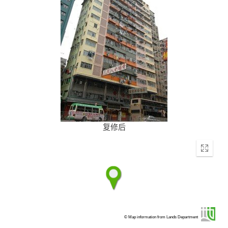
复修后
Enter
fullscr
© Map information from Lands Department