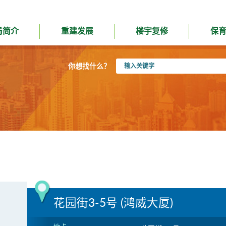
局简介
重建发展
楼宇复修
保
输
你想找什么？
入
关
键
字
花园街3-5号 (鸿威大厦)