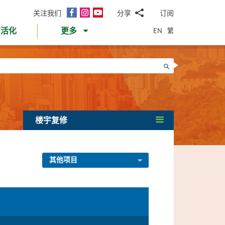
面
Instagram
YouTube
关注我们
分享
订阅
电
书
邮
EN
繁
育活化
更多
WhatsApp
微
面
信
Twitter
搜寻
书
LinkedIn
微
博
楼宇复修
其他项目