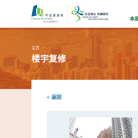
跳
到
主
本
要
内
容
主页
楼宇复修
返回