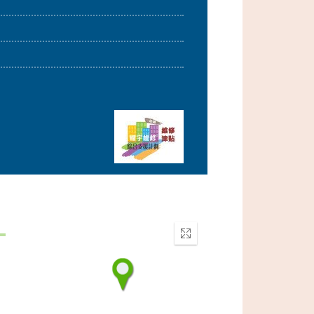
Enter
fullscreen