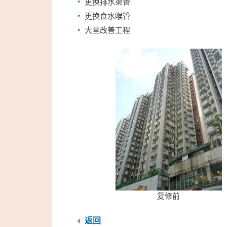
更换排水渠管
更换食水喉管
大堂改善工程
复修前
返回