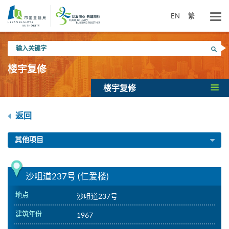
跳
到
EN
繁
主
要
输
内
搜寻
入
容
关
楼宇复修
键
字
楼宇复修
返回
其他项目
沙咀道237号 (仁爱楼)
地点
沙咀道237号
建筑年份
1967