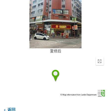
复修后
Enter
fullscr
© Map information from Lands Department
返回