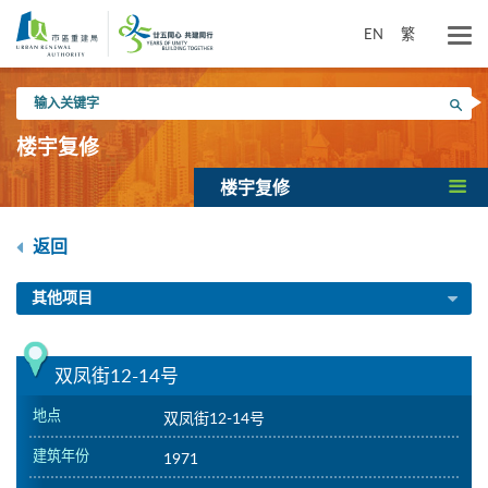
跳
到
EN
繁
主
要
输
内
搜寻
入
容
关
楼宇复修
键
字
楼宇复修
返回
其他项目
双凤街12-14号
地点
双凤街12-14号
建筑年份
1971