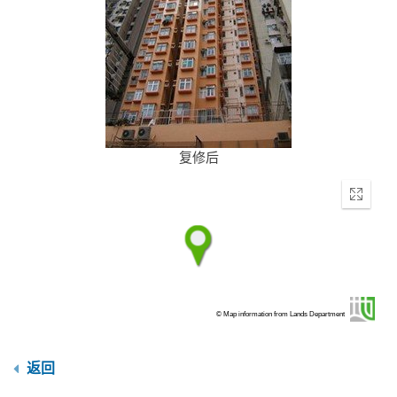
复修后
Enter
fullscr
© Map information from Lands Department
返回