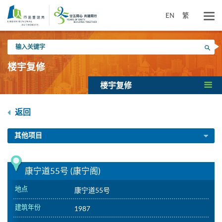
跳
到
EN
繁
主
要
输
内
搜寻
入
容
关
楼宇复修
键
字
楼宇复修
返回
其他项目
康宁道55号 (康宁阁)
地点
康宁道55号
建筑年份
1987