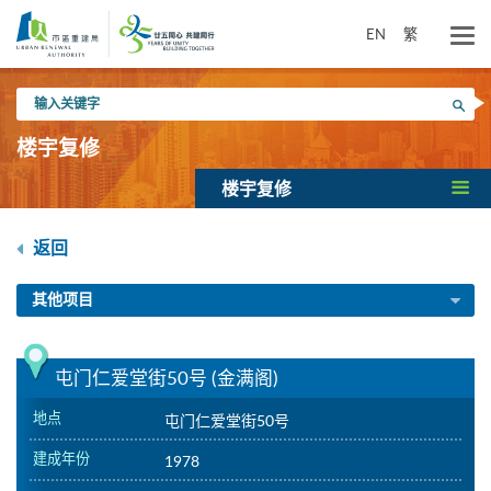
跳
到
EN
繁
主
要
输
内
搜寻
入
容
关
楼宇复修
键
字
楼宇复修
返回
其他项目
屯门仁爱堂街50号 (金满阁)
地点
屯门仁爱堂街50号
建成年份
1978