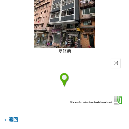
复修后
Enter
fullscr
© Map information from Lands Department
返回