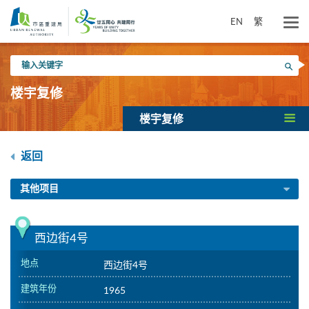
跳
到
EN
繁
主
要
输
内
搜寻
入
容
关
楼宇复修
键
字
楼宇复修
返回
其他项目
西边街4号
地点
西边街4号
建筑年份
1965