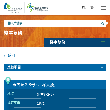
跳
到
EN
繁
主
要
输
内
搜寻
入
容
关
楼宇复修
键
字
楼宇复修
返回
其他项目
乐古道2-8号 (邦晖大厦)
地点
乐古道2-8号
建筑年份
1971