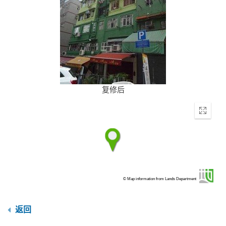
复修后
Enter
fullscr
© Map information from Lands Department
返回