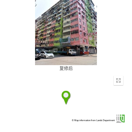
复修后
Enter
fullscr
© Map information from Lands Department