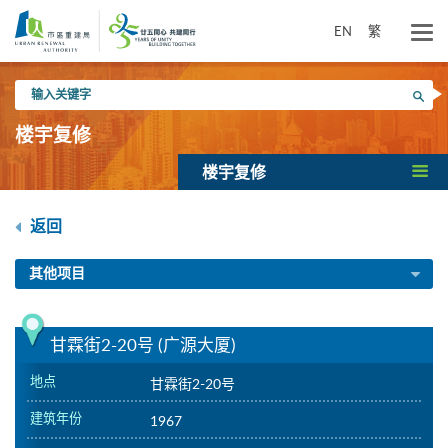
跳
到
EN
繁
主
要
输
内
搜寻
入
容
关
楼宇复修
键
字
楼宇复修
返回
其他项目
甘霖街2-20号 (广源大厦)
地点
甘霖街2-20号
建筑年份
1967