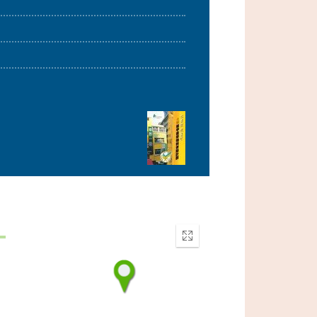
Enter
fullscreen