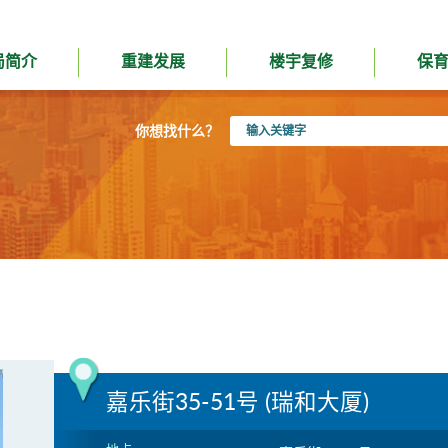
局简介
重建发展
楼宇复修
保
输
你想找什么？
入
关
键
字
嘉乐街35-51号 (瑞和大厦)