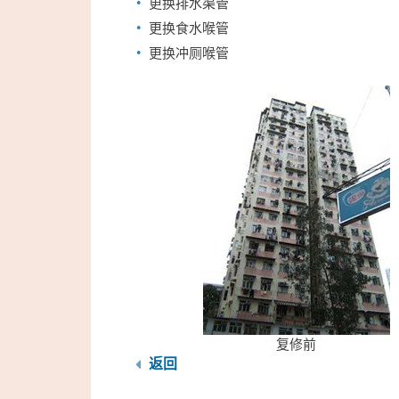
更换排水渠管
更换食水喉管
更换冲厕喉管
复修前
返回