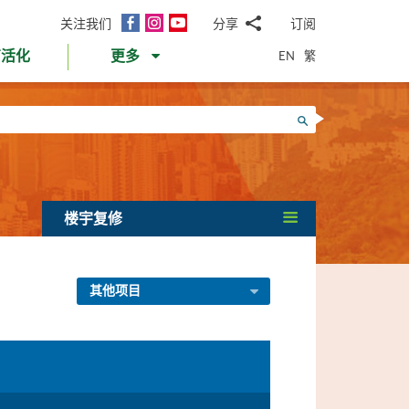
面
Instagram
YouTube
关注我们
分享
订阅
电
书
邮
EN
繁
育活化
更多
WhatsApp
微
面
信
Twitter
搜寻
书
LinkedIn
微
博
楼宇复修
其他项目