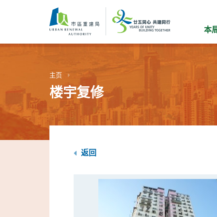
跳
到
主
本
要
内
容
主页
楼宇复修
返回