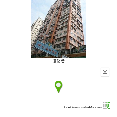
复修后
Enter
fullscr
© Map information from Lands Department