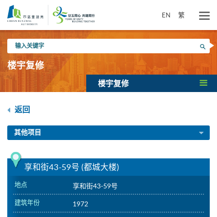
跳
到
EN
繁
主
要
输
内
搜寻
入
容
关
楼宇复修
键
字
楼宇复修
返回
其他项目
享和街43-59号 (都城大楼)
地点
享和街43-59号
建筑年份
1972