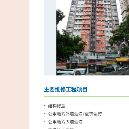
主要维修工程项目
结构修葺
公用地方外墙油漆/重铺瓷砖
公用地方内墙油漆