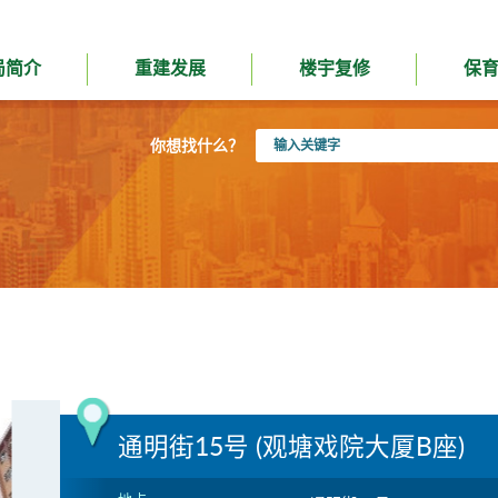
局简介
重建发展
楼宇复修
保
输
你想找什么？
入
关
键
字
通明街15号 (观塘戏院大厦B座)