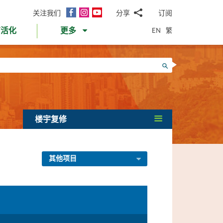
面
Instagram
YouTube
关注我们
分享
订阅
电
书
邮
EN
繁
育活化
更多
WhatsApp
微
面
信
Twitter
搜寻
书
LinkedIn
微
博
楼宇复修
其他项目