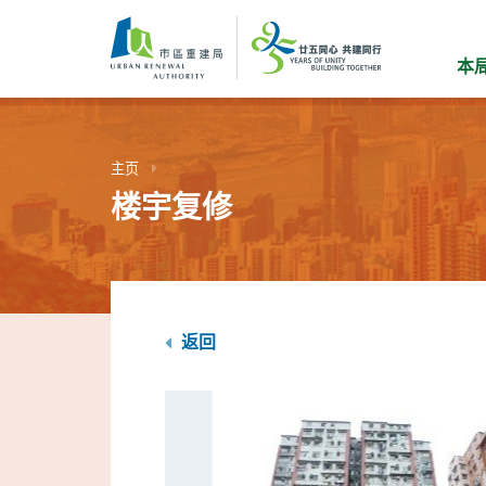
跳
到
主
本
要
内
容
主页
楼宇复修
返回