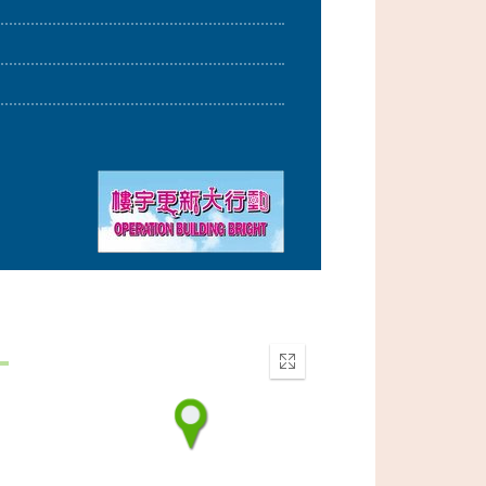
Enter
fullscreen