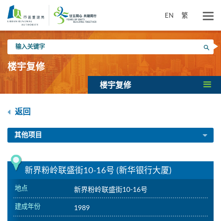
跳
到
EN
繁
主
要
输
内
搜寻
入
容
关
楼宇复修
键
字
楼宇复修
返回
其他项目
新界粉岭联盛街10-16号 (新华银行大厦)
地点
新界粉岭联盛街10-16号
建成年份
1989