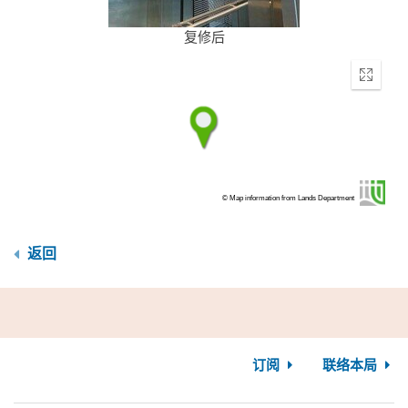
复修后
Enter
fullscr
© Map information from Lands Department
返回
订阅
联络本局