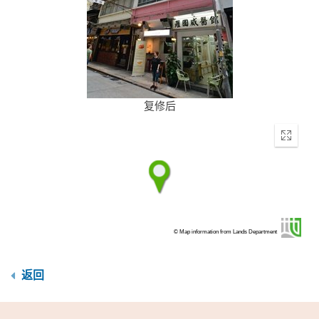
复修后
Enter
fullscr
© Map information from Lands Department
返回