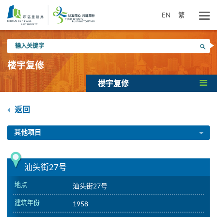
跳
到
EN
繁
主
要
输
内
搜寻
入
容
关
楼宇复修
键
字
楼宇复修
返回
其他项目
汕头街27号
地点
汕头街27号
建筑年份
1958