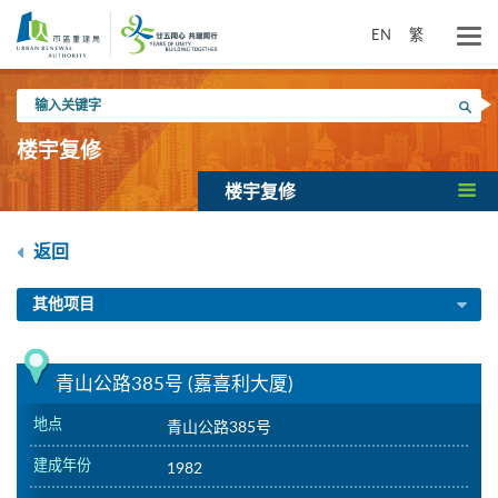
跳
到
EN
繁
主
要
输
内
搜寻
入
容
关
楼宇复修
键
字
楼宇复修
返回
其他项目
青山公路385号 (嘉喜利大厦)
地点
青山公路385号
建成年份
1982