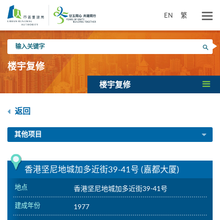
跳
到
EN
繁
主
要
输
内
搜寻
入
容
关
楼宇复修
键
字
楼宇复修
返回
其他项目
香港坚尼地城加多近街39-41号 (嘉都大厦)
地点
香港坚尼地城加多近街39-41号
建成年份
1977