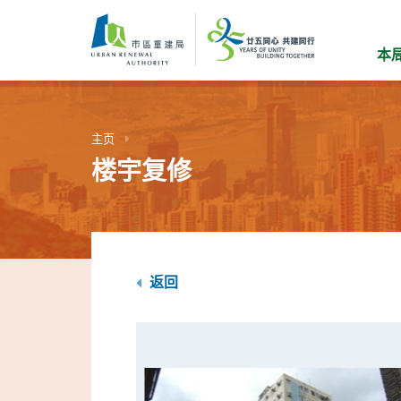
跳
到
主
本
要
内
容
主页
楼宇复修
返回