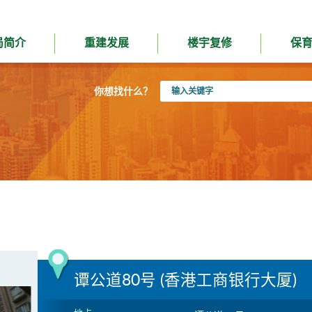
局简介
重建发展
楼宇复修
保
输
你想找什么？
入
关
键
字
谭公道80号 (香港工商银行大厦)