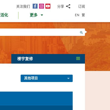
面
Instagram
YouTube
关注我们
分享
订阅
电
书
邮
EN
繁
育活化
更多
WhatsApp
微
面
信
Twitter
搜寻
书
LinkedIn
微
博
楼宇复修
其他项目