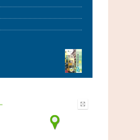
Enter
fullscreen