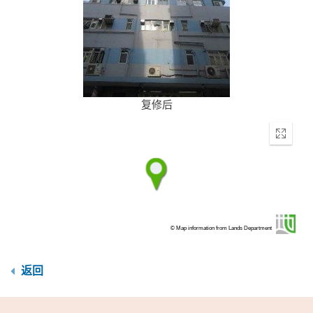
复修后
Enter
fullscr
© Map information from Lands Department
返回