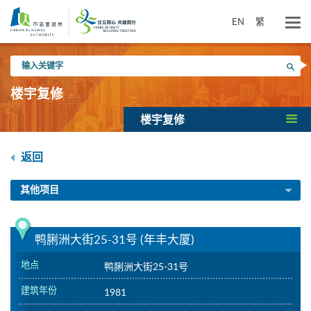
跳
到
EN
繁
主
要
输
内
搜寻
入
容
关
楼宇复修
键
字
楼宇复修
返回
其他项目
鸭脷洲大街25-31号 (年丰大厦)
地点
鸭脷洲大街25-31号
建筑年份
1981