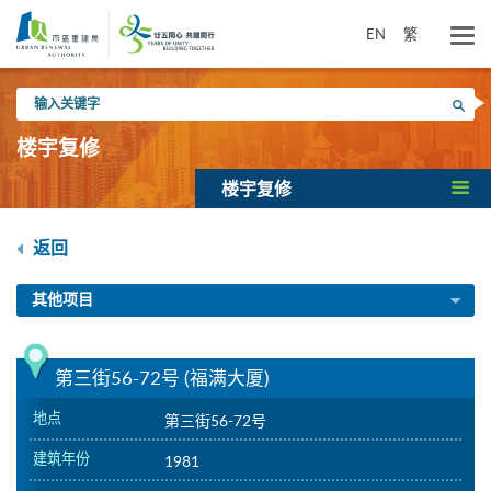
跳
到
EN
繁
主
要
输
内
搜寻
入
容
关
楼宇复修
键
字
楼宇复修
返回
其他项目
第三街56-72号 (福满大厦)
地点
第三街56-72号
建筑年份
1981