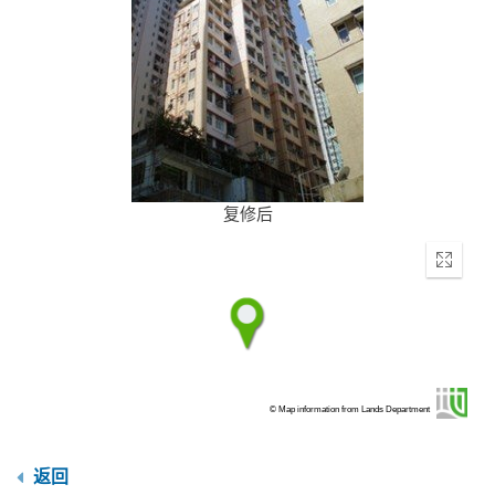
复修后
Enter
fullscr
© Map information from Lands Department
返回