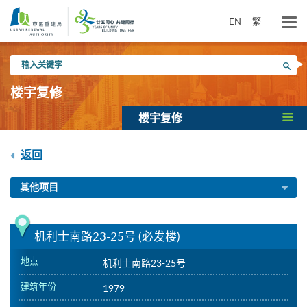
跳
到
EN
繁
主
要
输
内
搜寻
入
容
关
楼宇复修
键
字
楼宇复修
返回
其他项目
机利士南路23-25号 (必发楼)
地点
机利士南路23-25号
建筑年份
1979