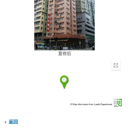
复修后
Enter
fullscr
© Map information from Lands Department
返回