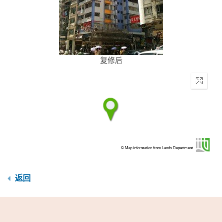
复修后
Enter
fullscr
© Map information from Lands Department
返回