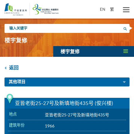
跳
到
EN
繁
主
要
输
内
搜寻
入
容
关
楼宇复修
键
字
楼宇复修
返回
其他项目
亚皆老街25-27号及新填地街435号 (俊兴楼)
地点
亚皆老街25-27号及新填地街435号
建筑年份
1966