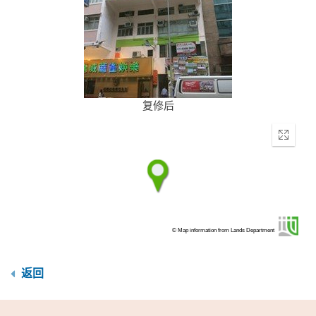
复修后
Enter
fullscr
© Map information from Lands Department
返回