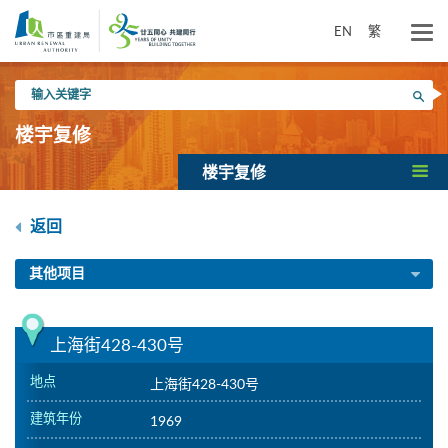
跳
到
EN
繁
主
要
输
内
搜寻
入
容
关
楼宇复修
键
字
楼宇复修
返回
其他项目
上海街428-430号
地点
上海街428-430号
建筑年份
1969