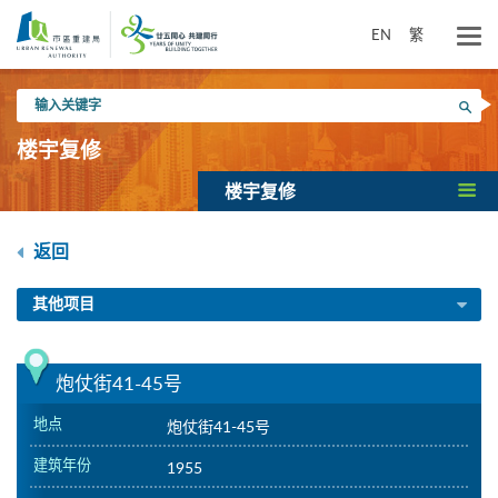
跳
到
EN
繁
主
要
输
内
搜寻
入
容
关
楼宇复修
键
字
楼宇复修
返回
其他项目
炮仗街41-45号
地点
炮仗街41-45号
建筑年份
1955