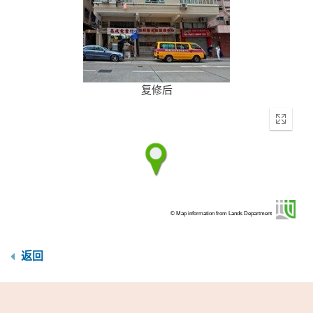
复修后
Enter
fullscr
© Map information from Lands Department
返回