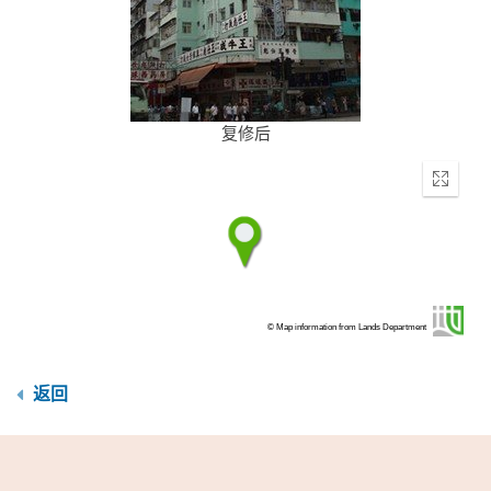
复修后
Enter
fullscr
© Map information from Lands Department
返回