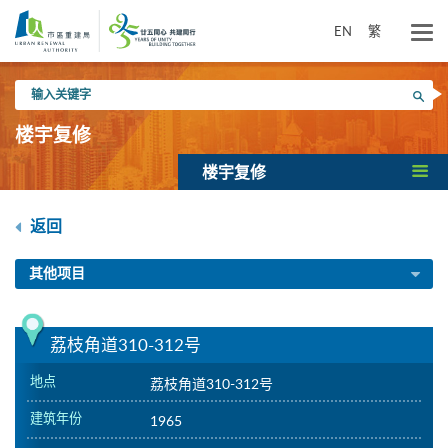
跳
到
EN
繁
主
要
输
内
搜寻
入
容
关
楼宇复修
键
字
楼宇复修
返回
其他项目
荔枝角道310-312号
地点
荔枝角道310-312号
建筑年份
1965