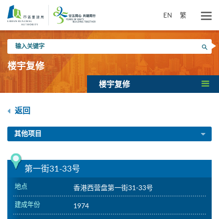
跳
到
EN
繁
主
要
输
内
搜寻
入
容
关
楼宇复修
键
字
楼宇复修
返回
其他项目
第一街31-33号
地点
香港西营盘第一街31-33号
建成年份
1974