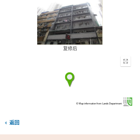
复修后
Enter
fullscr
© Map information from Lands Department
返回