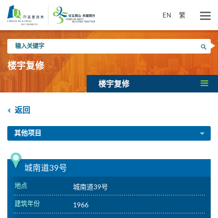
跳
到
EN
繁
主
要
输
内
搜寻
入
容
关
楼宇复修
键
字
楼宇复修
返回
其他项目
城南道39号
地点
城南道39号
建筑年份
1966