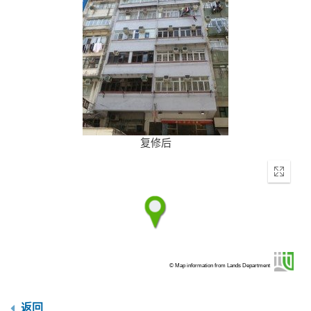
复修后
Enter
fullscr
© Map information from Lands Department
返回