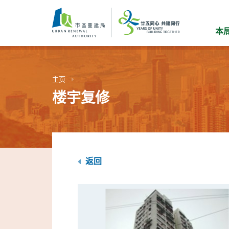
跳
到
主
本
要
内
容
主页
楼宇复修
返回