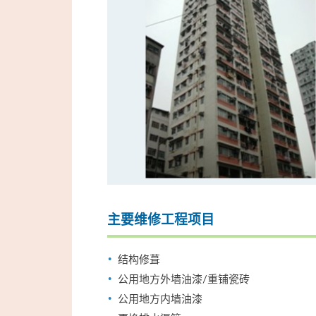
主要维修工程项目
结构修葺
公用地方外墙油漆/重铺瓷砖
公用地方内墙油漆