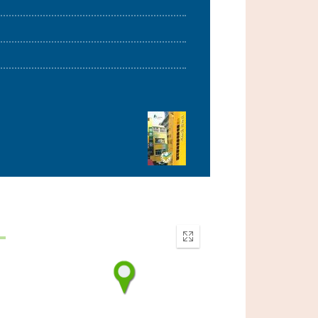
Enter
fullscreen