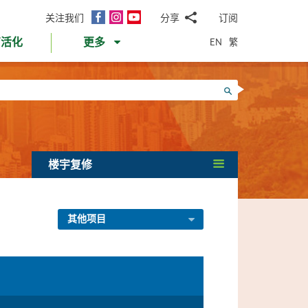
面
Instagram
YouTube
关注我们
分享
订阅
电
书
邮
EN
繁
育活化
更多
WhatsApp
微
面
信
Twitter
搜寻
书
LinkedIn
微
博
楼宇复修
其他项目