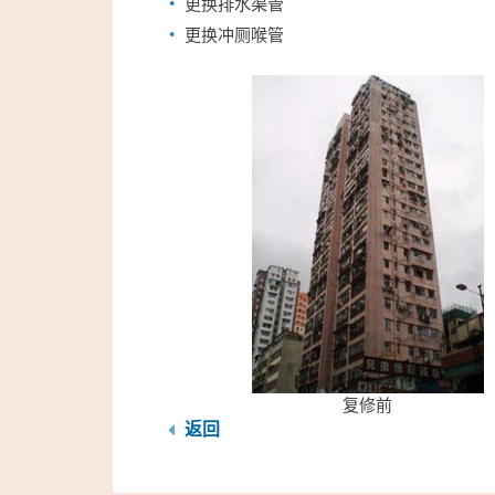
更换排水渠管
更换冲厕喉管
复修前
返回