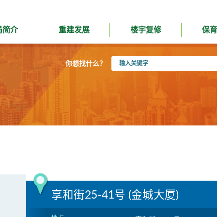
局简介
重建发展
楼宇复修
保
输
你想找什么？
入
关
键
字
享和街25-41号 (金城大厦)