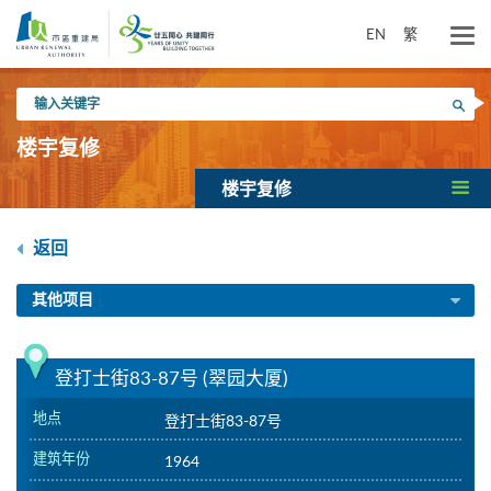
跳
到
EN
繁
主
要
输
内
搜寻
入
容
关
楼宇复修
键
字
楼宇复修
返回
其他项目
登打士街83-87号 (翠园大厦)
地点
登打士街83-87号
建筑年份
1964