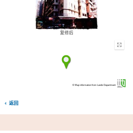
复修后
Enter
fullscr
© Map information from Lands Department
返回