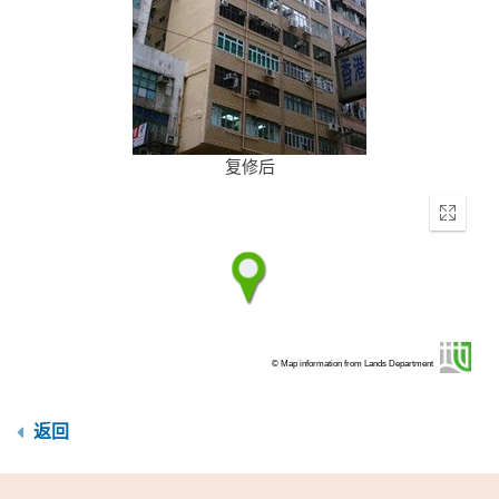
复修后
Enter
fullscr
© Map information from Lands Department
返回