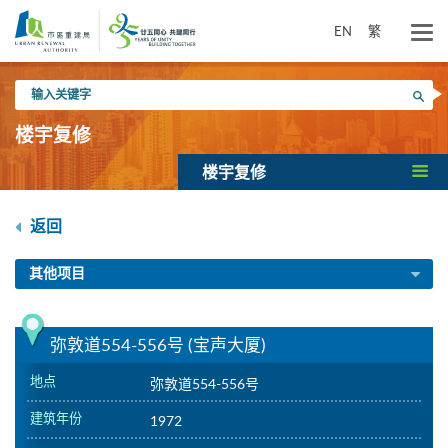
跳
到
EN
繁
主
要
输
内
搜寻
入
容
关
楼宇复修
键
字
楼宇复修
返回
其他项目
弥敦道554-556号 (宝声大厦)
地点
弥敦道554-556号
建筑年份
1972