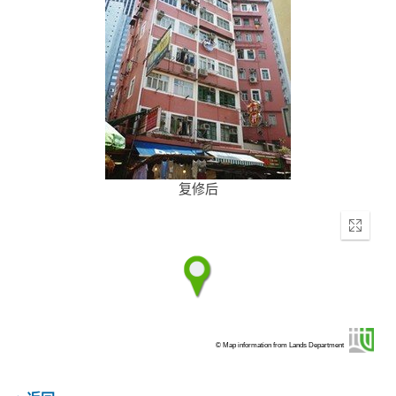
复修后
Enter
fullscr
© Map information from Lands Department