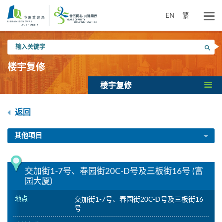
跳
到
EN
繁
主
要
输
内
搜寻
入
容
关
楼宇复修
键
字
楼宇复修
返回
其他项目
交加街1-7号、春园街20C-D号及三板街16号 (富
园大厦)
地点
交加街1-7号、春园街20C-D号及三板街16
号