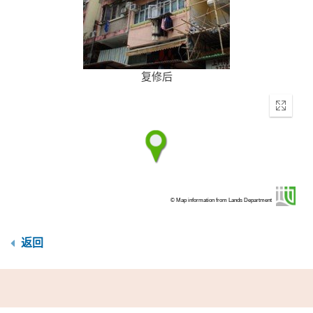
复修后
Enter
fullscr
© Map information from Lands Department
返回