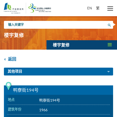
跳
到
EN
繁
主
要
输
内
搜寻
入
容
关
楼宇复修
键
字
楼宇复修
返回
其他项目
鸭寮街194号
地点
鸭寮街194号
建筑年份
1966