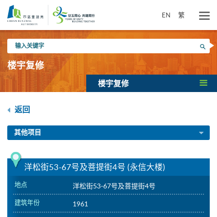
跳
到
EN
繁
主
要
输
内
搜寻
入
容
关
楼宇复修
键
字
楼宇复修
返回
其他项目
洋松街53-67号及菩提街4号 (永信大楼)
地点
洋松街53-67号及菩提街4号
建筑年份
1961