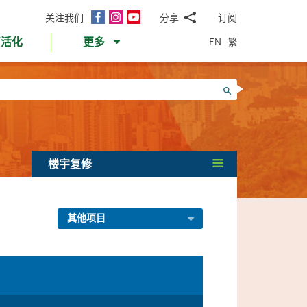
面
Instagram
YouTube
关注我们
分享
订阅
电
书
邮
EN
繁
育活化
更多
WhatsApp
微
面
信
Twitter
搜寻
书
LinkedIn
微
博
楼宇复修
其他项目