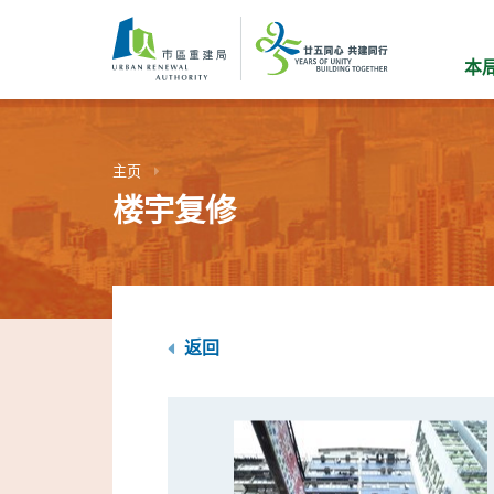
跳
到
主
本
要
内
容
主页
楼宇复修
返回