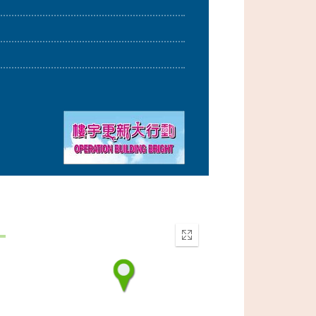
Enter
fullscreen