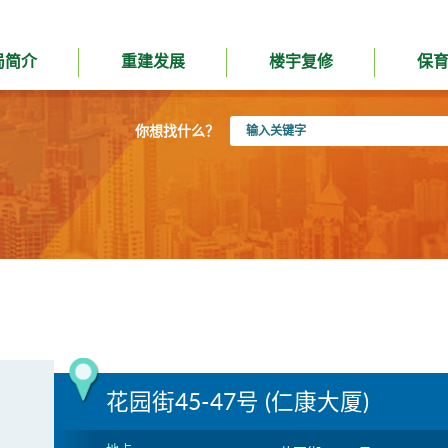
局简介
重建发展
楼宇复修
保
输
你想找什么？
入
关
键
字
花园街45-47号 (仁康大厦)