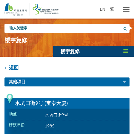
跳
到
EN
繁
主
要
输
内
搜寻
入
容
关
楼宇复修
键
字
楼宇复修
返回
其他项目
水坑口街9号 (宝泰大厦)
地点
水坑口街9号
建筑年份
1985