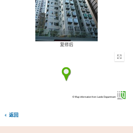
复修后
Enter
fullscr
© Map information from Lands Department
返回