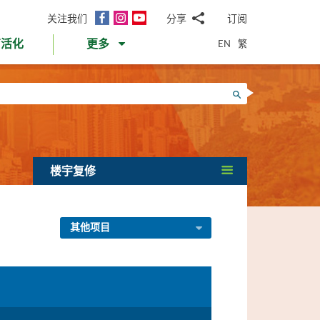
面
Instagram
YouTube
关注我们
分享
订阅
电
书
邮
EN
繁
育活化
更多
WhatsApp
微
面
信
Twitter
搜寻
书
LinkedIn
微
博
楼宇复修
其他项目