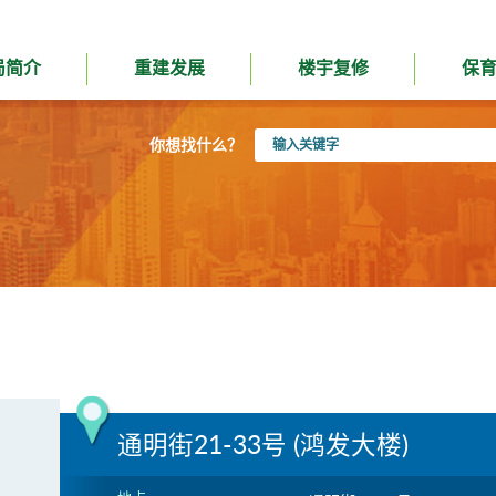
局简介
重建发展
楼宇复修
保
输
你想找什么？
入
关
键
字
通明街21-33号 (鸿发大楼)