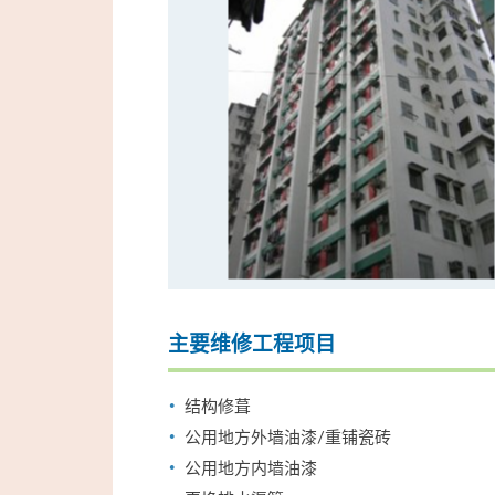
主要维修工程项目
结构修葺
公用地方外墙油漆/重铺瓷砖
公用地方内墙油漆