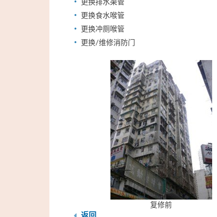
更换排水渠管
更换食水喉管
更换冲厕喉管
更换/维修消防门
复修前
返回