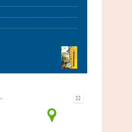
Enter
fullscreen