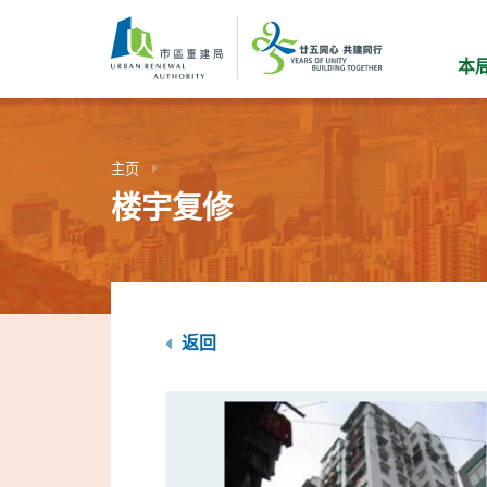
跳
到
主
本
要
内
容
主页
楼宇复修
返回