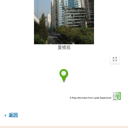
复修后
Enter
fullscr
© Map information from Lands Department
返回