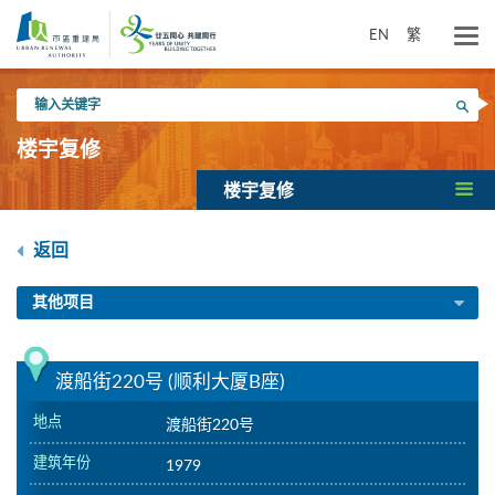
跳
到
EN
繁
主
要
输
内
搜寻
入
容
关
楼宇复修
键
字
楼宇复修
返回
其他项目
渡船街220号 (顺利大厦B座)
地点
渡船街220号
建筑年份
1979