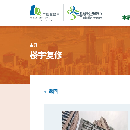
跳
到
主
本
要
内
容
主页
楼宇复修
返回