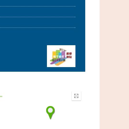
Enter
fullscreen