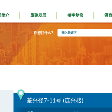
局简介
重建发展
楼宇复修
保
输
你想找什么？
入
关
键
字
荃兴径7-11号 (连兴楼)