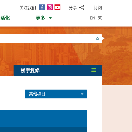
面
Instagram
YouTube
关注我们
分享
订阅
电
书
邮
EN
繁
育活化
更多
WhatsApp
微
面
信
Twitter
搜寻
书
LinkedIn
微
博
楼宇复修
其他项目