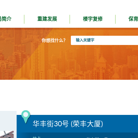
局简介
重建发展
楼宇复修
保
输
你想找什么？
入
关
键
字
华丰街30号 (荣丰大厦)