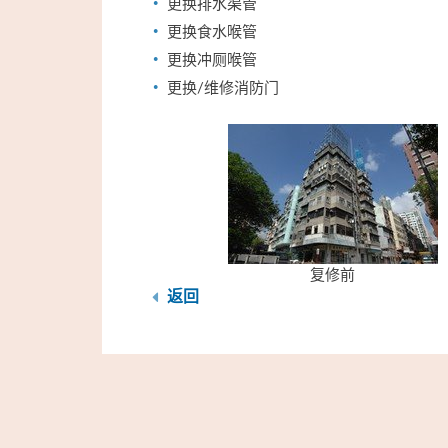
更换排水渠管
更换食水喉管
更换冲厕喉管
更换/维修消防门
复修前
返回