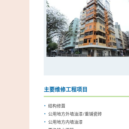
主要维修工程项目
结构修葺
公用地方外墙油漆/重铺瓷砖
公用地方内墙油漆