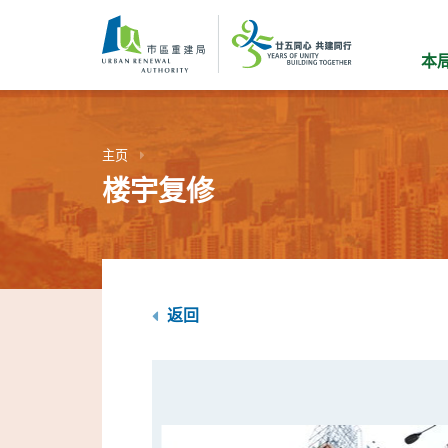
跳
到
主
本
要
内
容
主页
楼宇复修
返回