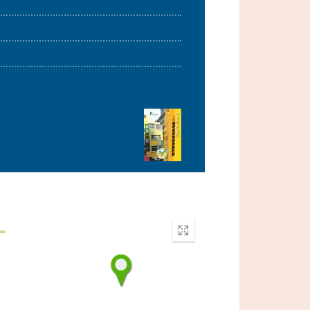
Enter
fullscreen