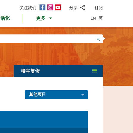
面
Instagram
YouTube
关注我们
分享
订阅
电
书
邮
EN
繁
育活化
更多
WhatsApp
微
面
信
Twitter
搜寻
书
LinkedIn
微
博
楼宇复修
其他项目