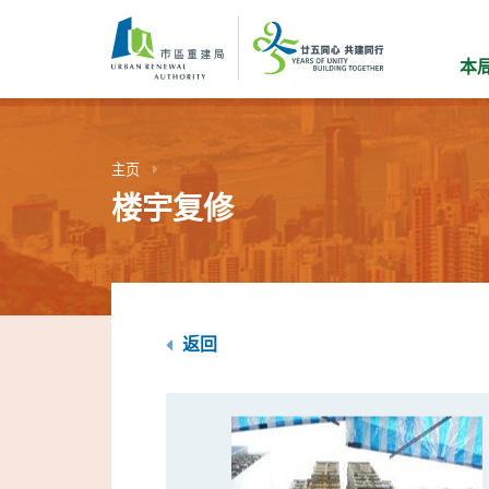
跳
到
主
本
要
内
容
主页
楼宇复修
返回