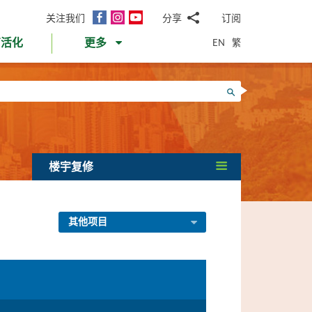
面
Instagram
YouTube
关注我们
分享
订阅
电
书
邮
EN
繁
育活化
更多
WhatsApp
微
面
信
Twitter
搜寻
书
LinkedIn
微
博
楼宇复修
其他项目