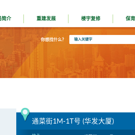
局简介
重建发展
楼宇复修
保
输
你想找什么？
入
关
键
字
通菜街1M-1T号 (华发大厦)