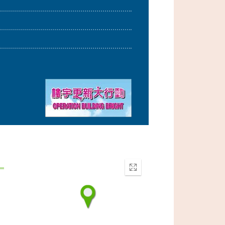
Enter
fullscreen