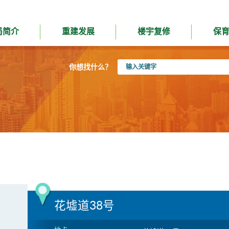
局简介
重建发展
楼宇复修
保
输
你想找什么？
入
关
键
字
花墟道38号