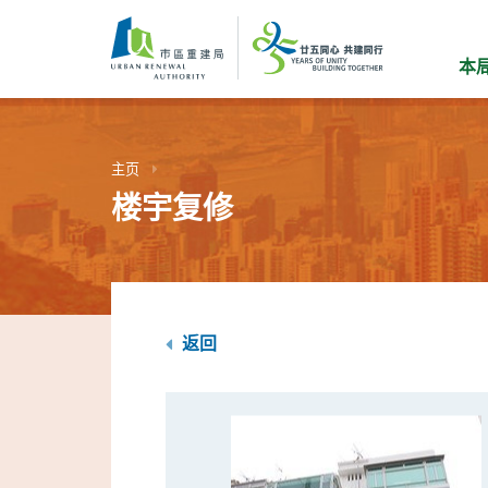
跳
到
主
本
要
内
容
主页
楼宇复修
返回