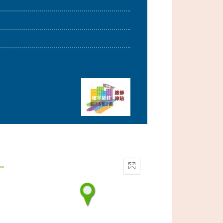
Enter
fullscreen