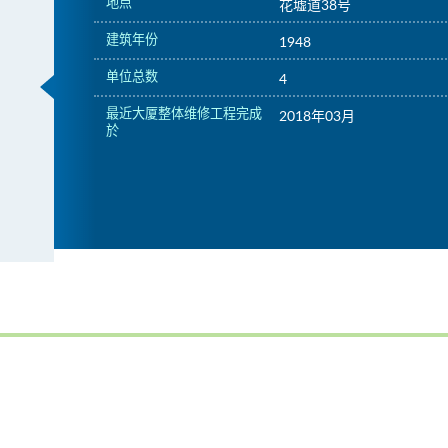
地点
花墟道38号
建筑年份
1948
单位总数
4
最近大厦整体维修工程完成
2018年03月
於