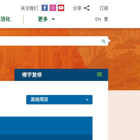
面
Instagram
YouTube
关注我们
分享
订阅
电
书
邮
EN
繁
育活化
更多
WhatsApp
微
面
信
Twitter
搜寻
书
LinkedIn
微
博
楼宇复修
其他项目