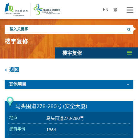
跳
到
EN
繁
主
要
输
内
搜寻
入
容
关
楼宇复修
键
字
楼宇复修
返回
其他项目
马头围道278-280号 (安全大厦)
地点
马头围道278-280号
建筑年份
1964