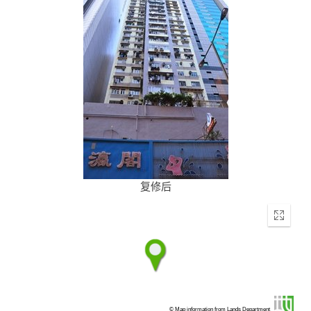
复修后
Enter
fullscr
© Map information from Lands Department