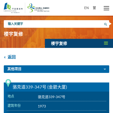
跳
到
EN
繁
主
要
输
内
搜寻
入
容
关
楼宇复修
键
字
楼宇复修
返回
其他项目
骆克道339-347号 (金碧大厦)
地点
骆克道339-347号
建筑年份
1973