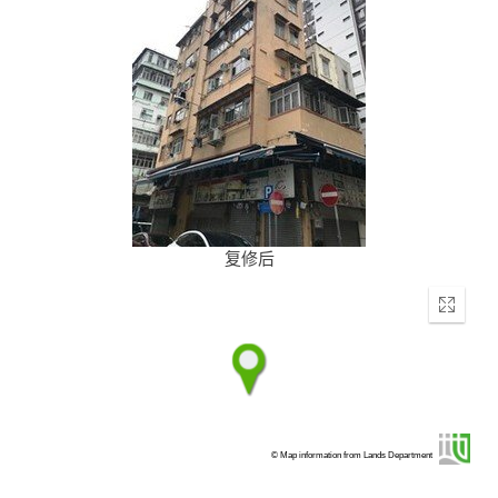
复修后
Enter
fullscr
© Map information from Lands Department