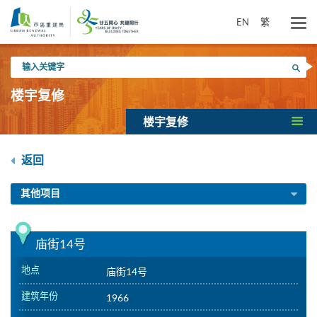
跳
到
EN
繁
主
要
输
内
搜寻
入
容
关
楼宇复修
键
字
楼宇复修
返回
其他项目
庙街14号
地点
庙街14号
建筑年份
1966