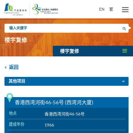
跳
到
EN
繁
主
要
输
内
搜寻
入
容
关
楼宇复修
键
字
楼宇复修
返回
其他项目
香港西湾河街46-56号 (西湾河大厦)
地点
香港西湾河街46-56号
建成年份
1966