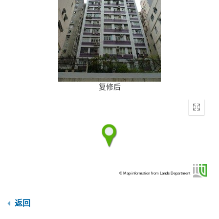
复修后
Enter
fullscr
© Map information from Lands Department
返回