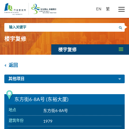
跳
到
EN
繁
主
要
输
内
搜寻
入
容
关
楼宇复修
键
字
楼宇复修
返回
其他项目
东方街6-8A号 (东裕大厦)
地点
东方街6-8A号
建筑年份
1979