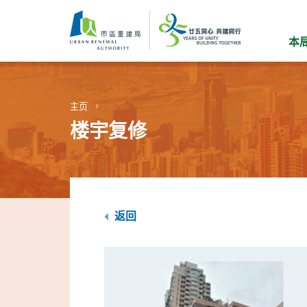
跳
到
主
本
要
内
容
主页
楼宇复修
返回