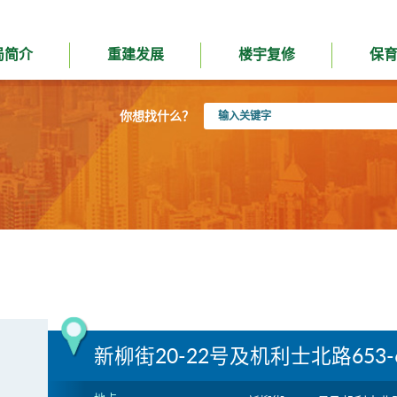
局简介
重建发展
楼宇复修
保
输
你想找什么？
入
关
键
字
新柳街20-22号及机利士北路653-6