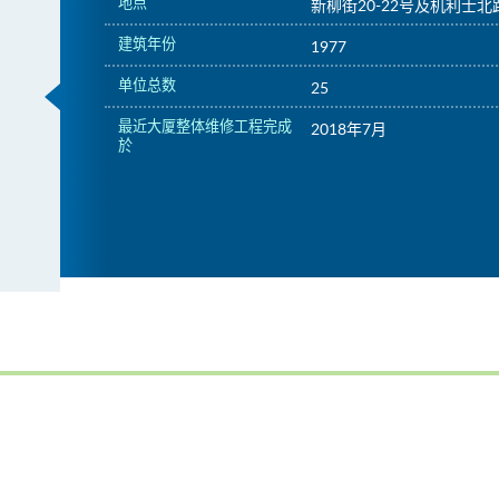
地点
新柳街20-22号及机利士北路
建筑年份
1977
单位总数
25
最近大厦整体维修工程完成
2018年7月
於