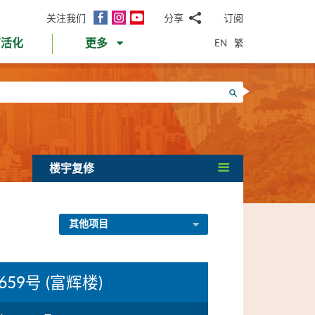
面
Instagram
YouTube
关注我们
分享
订阅
电
书
邮
EN
繁
育活化
更多
WhatsApp
微
面
信
Twitter
搜寻
书
LinkedIn
微
博
楼宇复修
其他项目
59号 (富辉楼)