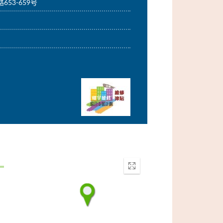
653-659号
Enter
fullscreen