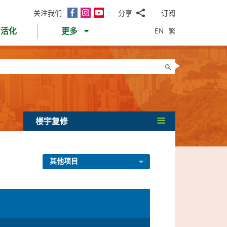
面
Instagram
YouTube
关注我们
分享
订阅
电
书
邮
EN
繁
育活化
更多
WhatsApp
微
面
信
Twitter
搜寻
书
LinkedIn
微
博
楼宇复修
其他项目