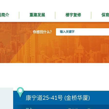
局简介
重建发展
楼宇复修
保
输
你想找什么？
入
关
键
字
康宁道25-41号 (金桥华厦)