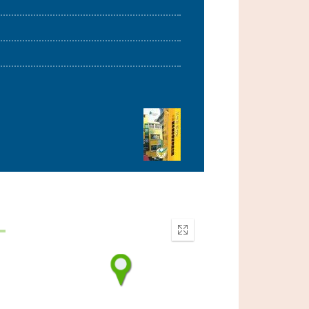
Enter
fullscreen