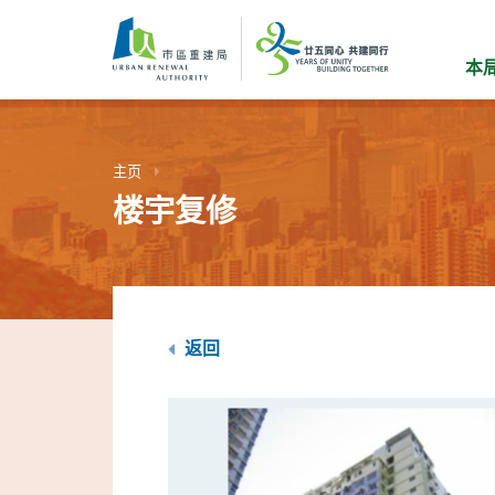
跳
到
主
本
要
内
容
主页
楼宇复修
返回