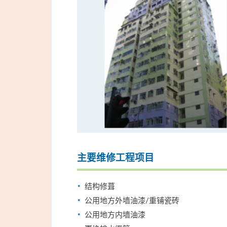
主要维修工程项目
结构修葺
公用地方外墙油漆/重铺瓷砖
公用地方内墙油漆