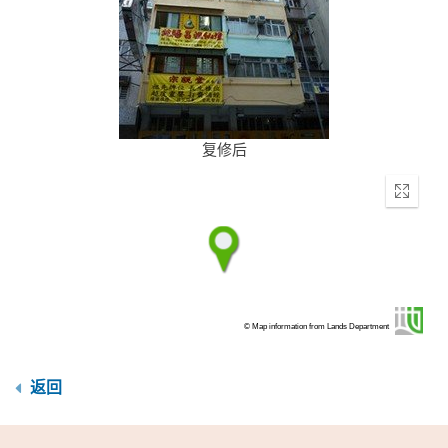
复修后
Enter
fullscr
© Map information from Lands Department
返回