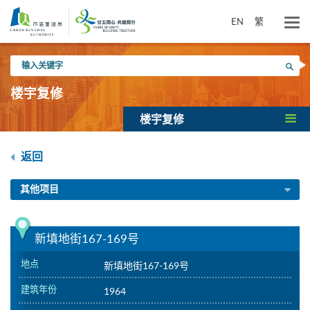
跳
到
EN
繁
主
要
输
内
搜寻
入
容
关
楼宇复修
键
字
楼宇复修
返回
其他项目
新填地街167-169号
地点
新填地街167-169号
建筑年份
1964