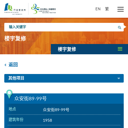
跳
到
EN
繁
主
要
输
内
搜寻
入
容
关
楼宇复修
键
字
楼宇复修
返回
其他项目
众安街89-99号
地点
众安街89-99号
建筑年份
1958