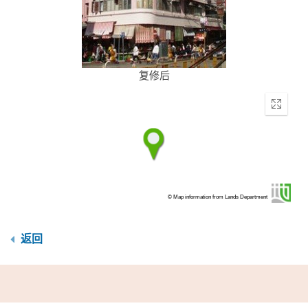
复修后
Enter
fullscr
© Map information from Lands Department
返回