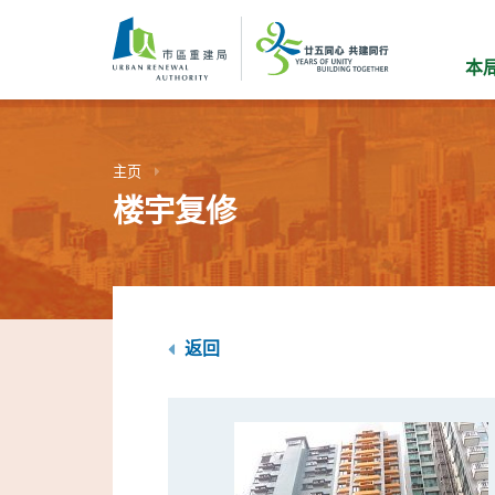
跳
到
主
本
要
内
容
主页
楼宇复修
返回