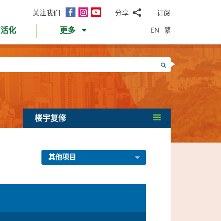
面
Instagram
YouTube
关注我们
分享
订阅
电
书
邮
EN
繁
育活化
更多
WhatsApp
微
面
信
Twitter
搜寻
书
LinkedIn
微
博
楼宇复修
其他项目