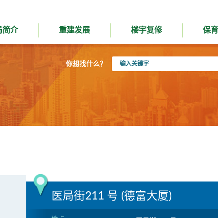
局简介
重建发展
楼宇复修
保
输
你想找什么？
入
关
键
字
医局街211 号 (德富大厦)