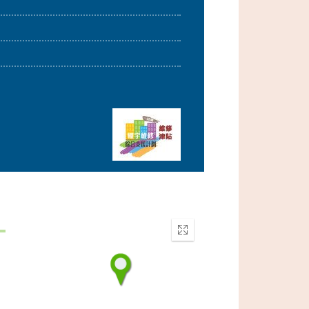
Enter
fullscreen